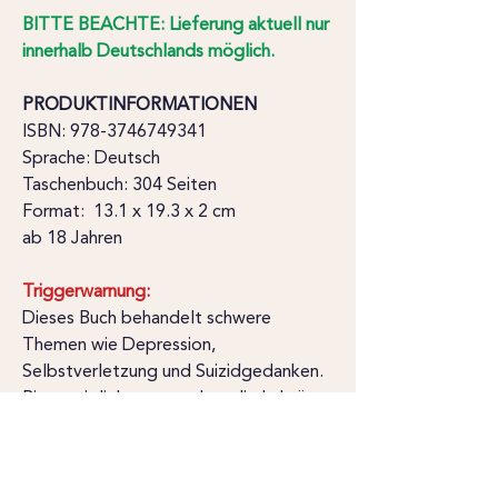
BITTE BEACHTE: Lieferung aktuell nur
innerhalb Deutschlands möglich.
PRODUKTINFORMATIONEN
ISBN: 978-3746749341
Sprache: Deutsch
Taschenbuch: 304 Seiten
Format: ‎ 13.1 x 19.3 x 2 cm
ab 18 Jahren
Triggerwarnung:
Dieses Buch behandelt schwere
Themen wie Depression,
Selbstverletzung und Suizidgedanken.
Bitte sei dir bewusst, dass die Lektüre
emotional belastend sein kann.
Wenn du dich während oder nach dem